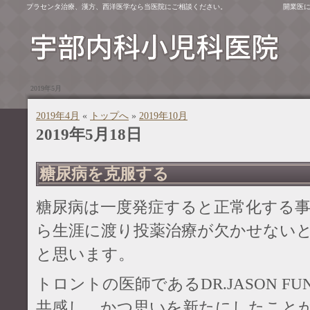
プラセンタ治療、漢方、西洋医学なら当医院にご相談ください。
開業医
2019年5月
2019年4月
«
トップへ
»
2019年10月
2019年5月18日
糖尿病を克服する
糖尿病は一度発症すると正常化する
ら生涯に渡り投薬治療が欠かせない
と思います。
トロントの医師であるDR.JASON F
共感し、かつ思いを新たにしたこと