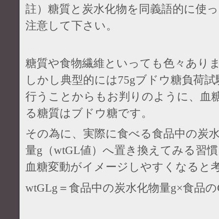
註）糖質と炭水化物を同義語的に使
注意して下さい。
糖質や食物繊維といっても色々あり
しかし典型的には75gブドウ糖負荷
行うことからもお判りのように、血
る糖質はブドウ糖です。
その為に、実際に食べる食品中の炭
量g（wtGL値）へ置き換えてみる習
血糖変動がイメージしやすくなると
wtGLg＝食品中の炭水化物量g×食品の