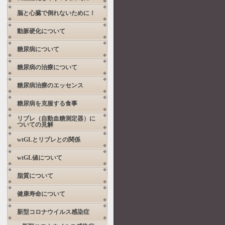
脳と心臓で倒れないために！
動脈硬化について
糖尿病について
糖尿病の治療について
糖尿病治療のエッセンス
糖尿病を克服する食事
リブレ（自動血糖測定器）に
ついての見解
wtGLとリブレとの関係
wtGL値について
脂質について
健康寿命について
新型コロナウイルス感染症