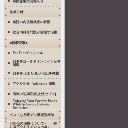
時間変更のお知らせ
診療方針
当院の内視鏡検査の特徴
総合内科専門医が目指す治療
■新着記事■
YouTubeチャンネル
幻冬舎ゴールドオンライン記事
掲載
幻冬舎THE GOLD 60記事掲載
アクサ生命『advance』掲載
病気の初期症状[女性セブン]
Enjoying Your Favorite Foods
While Achieving Diabetes
Remission
ベストな早期ガン臓器別検診
花粉症の治療について~ 特
に重症化しやすい人の為に