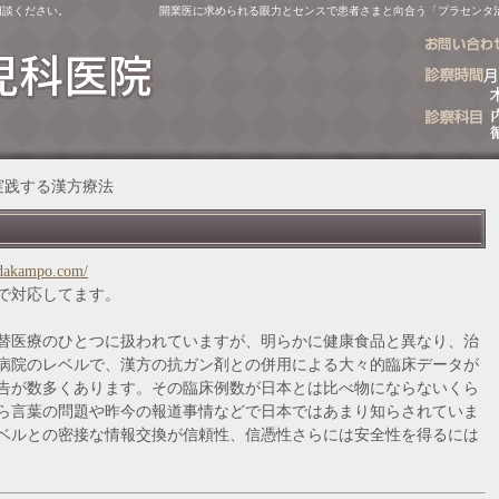
相談ください。
開業医に求められる眼力とセンスで患者さまと向合う「プラセンタ
で実践する漢方療法
odakampo.com/
で対応してます。
替医療のひとつに扱われていますが、明らかに健康食品と異なり、治
病院のレベルで、漢方の抗ガン剤との併用による大々的臨床データが
告が数多くあります。その臨床例数が日本とは比べ物にならないくら
ら言葉の問題や昨今の報道事情などで日本ではあまり知らされていま
ベルとの密接な情報交換が信頼性、信憑性さらには安全性を得るには