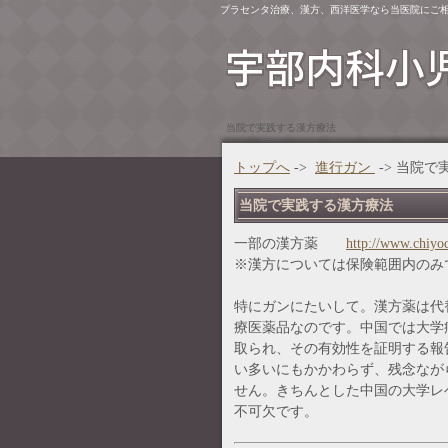
プラセンタ治療、漢方、西洋医学なら当医院にご
当院で実践する漢方療法
トップへ
->
進行ガン
-> 当院
当院で実践する漢方療法
一部の漢方薬
http://www.chiy
※漢方については保険範囲内のみ
特にガンにたいして。漢方薬は代
療医薬品なのです。中国では大学
取られ、その有効性を証明する報
い多いにもかかわらず、残念なが
せん。きちんとした中国の大学レ
不可欠です。