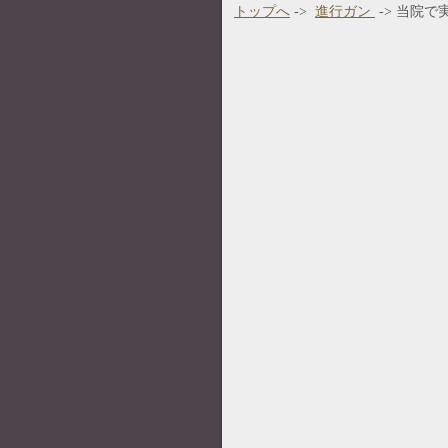
トップへ
->
進行ガン
-> 当院