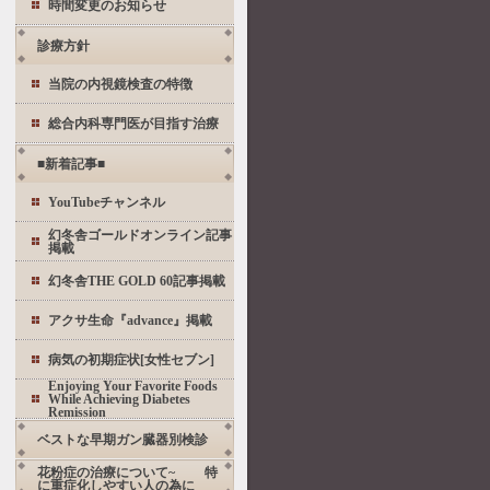
時間変更のお知らせ
診療方針
当院の内視鏡検査の特徴
総合内科専門医が目指す治療
■新着記事■
YouTubeチャンネル
幻冬舎ゴールドオンライン記事
掲載
幻冬舎THE GOLD 60記事掲載
アクサ生命『advance』掲載
病気の初期症状[女性セブン]
Enjoying Your Favorite Foods
While Achieving Diabetes
Remission
ベストな早期ガン臓器別検診
花粉症の治療について~ 特
に重症化しやすい人の為に