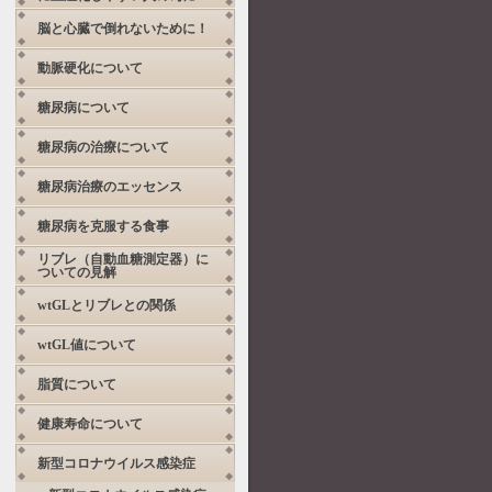
脳と心臓で倒れないために！
動脈硬化について
糖尿病について
糖尿病の治療について
糖尿病治療のエッセンス
糖尿病を克服する食事
リブレ（自動血糖測定器）に
ついての見解
wtGLとリブレとの関係
wtGL値について
脂質について
健康寿命について
新型コロナウイルス感染症