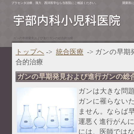
プラセンタ治療、漢方、西洋医学なら当医院にご相談ください。
開業医
ガンの早期発見および進行ガンの総合的治療
トップへ
->
統合医療
-> ガンの早
合的治療
ガンの早期発見および進行ガンの総
ガンは大きな問
ガンに罹らない
ません。ならば
運悪く進行がん
には、医師では