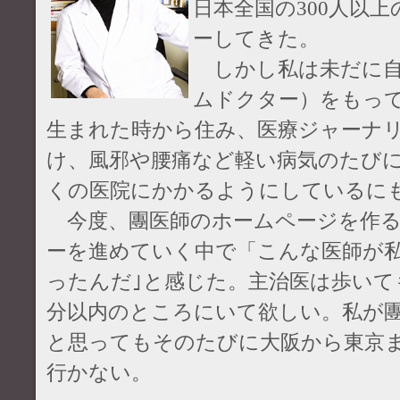
日本全国の300人以
ーしてきた。
しかし私は未だに自
ムドクター）をもっ
生まれた時から住み、医療ジャーナリ
け、風邪や腰痛など軽い病気のたび
くの医院にかかるようにしているに
今度、團医師のホームページを作る
ーを進めていく中で「こんな医師が
ったんだ｣と感じた。主治医は歩いて
分以内のところにいて欲しい。私が
と思ってもそのたびに大阪から東京
行かない。