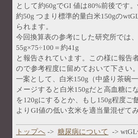
として約60gでGI 値は80%前後です。wt
約50g つまり標準的量白米150gのwt
られます。
今回換算表の参考にした研究所では、同じ
55g×75÷100＝約41g
と報告されています。この様に報告
ので参考程度に留めておいて下さい
一案として、白米150g（中盛り茶碗
メージすると白米150gだと高血糖
を120gにするとか、もし150g程度
よりGI値の低い玄米を適当量混ぜて
トップへ
->
糖尿病について
-> wtG