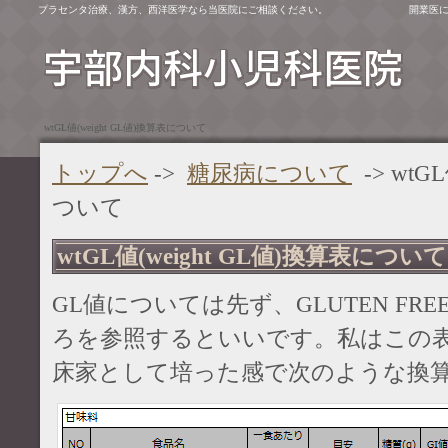
プラセンタ治療、漢方、西洋医学なら当医院にご相談ください。
開業医
wtGL値(weight GL値)換算表について
トップへ
->
糖尿病について
-> wtG
ついて
wtGL値(weight GL値)換算表について
GL値については先ず、GLUTEN FREEの
ろを参照するといいです。私はこの
床家として培った感で次のような換