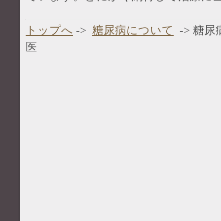
トップへ
->
糖尿病について
-> 糖
医