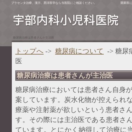
プラセンタ治療、漢方、西洋医学なら当医院にご相談ください。
開業医
糖尿病治療は患者さんが主治医
トップへ
->
糖尿病について
-> 糖
医
糖尿病治療は患者さんが主治医
糖尿病治療においては患者さん自身
案しています。炭水化物が控えられ
療薬や注射薬が欲しいという患者さ
す。その際には主治医である患者さ
ています。とにかく納得して治療に