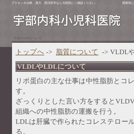
プラセンタ治療、漢方、西洋医学なら当医院にご相談ください。
開業医
VLDLやLDLについて
トップへ
->
脂質について
-> VLD
VLDLやLDLについて
リポ蛋白の主な仕事は中性脂肪とコ
す。
ざっくりとした言い方をするとVLD
組織への中性脂肪の運搬を行う。
LDLは肝臓で作られたコレステロー
る。