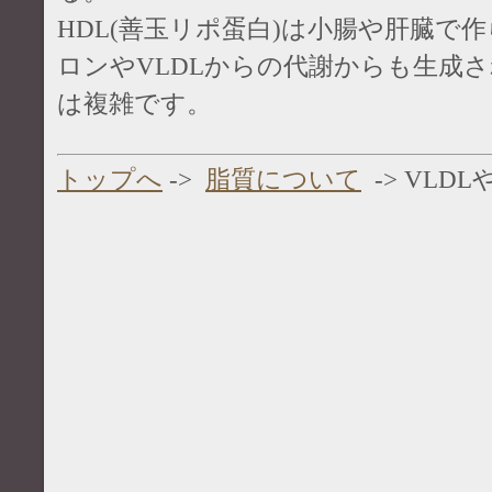
HDL(善玉リポ蛋白)は小腸や肝臓で
ロンやVLDLからの代謝からも生成
は複雑です。
トップへ
->
脂質について
-> VLD