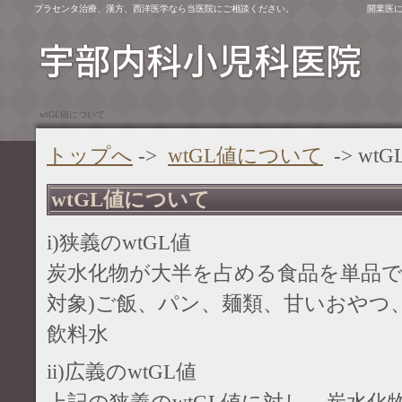
プラセンタ治療、漢方、西洋医学なら当医院にご相談ください。
開業医
wtGL値について
トップへ
->
wtGL値について
-> w
wtGL値について
i)狭義のwtGL値
炭水化物が大半を占める食品を単品
対象)ご飯、パン、麺類、甘いおやつ
飲料水
ii)広義のwtGL値