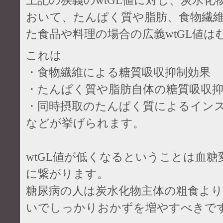
上記の狭義のwtGL値に対し、炭水
おいて、たんぱく質や脂肪、食物繊
た食品や料理の場合の広義wtGL値
これは
・食物繊維による糖質吸収抑制効果
・たんぱく質や脂肪自体の糖質吸収
・同時摂取のたんぱく質によるイン
などが挙げられます。
wtGL値が低くなるということは血
に繋がります。
糖尿病の人は炭水化物主体の粗食よ
いでしっかりおかずを増やすべきで