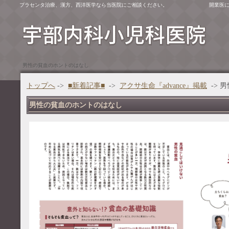
プラセンタ治療、漢方、西洋医学なら当医院にご相談ください。
開業医
男性の貧血のホントのはなし
トップへ
->
■新着記事■
->
アクサ生命『advance』掲載
-> 
男性の貧血のホントのはなし