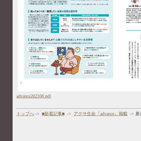
advance202108.pdf
トップへ
->
■新着記事■
->
アクサ生命『advance』掲載
-> 