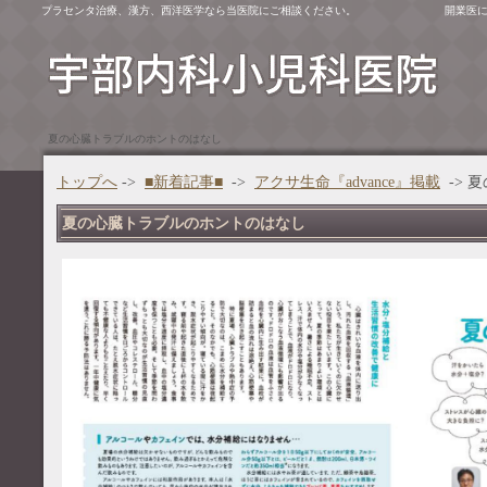
プラセンタ治療、漢方、西洋医学なら当医院にご相談ください。
開業医
夏の心臓トラブルのホントのはなし
トップへ
->
■新着記事■
->
アクサ生命『advance』掲載
-> 
夏の心臓トラブルのホントのはなし